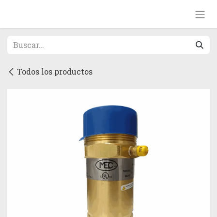
Ir al contenido
Todos los productos