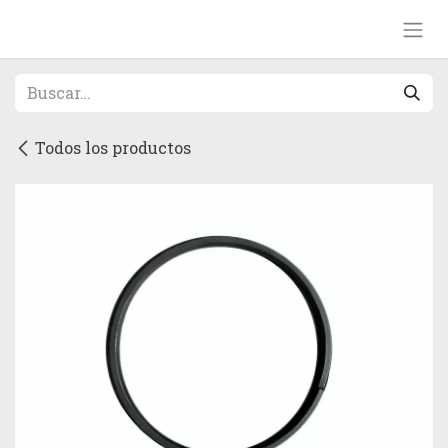
Ir al contenido
Todos los productos