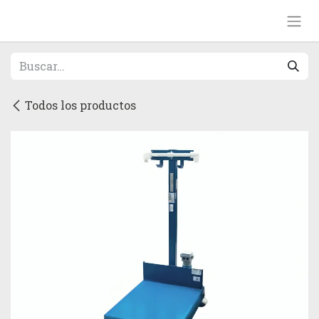
Ir al contenido
Todos los productos