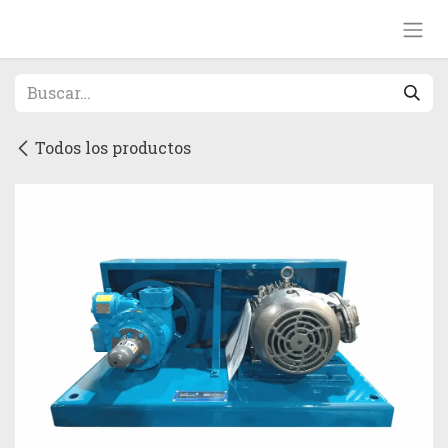
Ir al contenido
Todos los productos