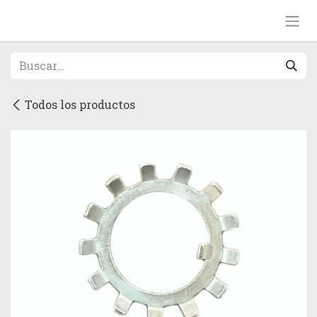
Ir al contenido
Todos los productos