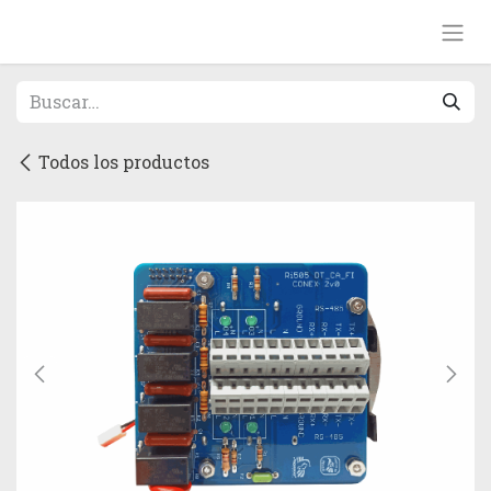
Ir al contenido
Todos los productos