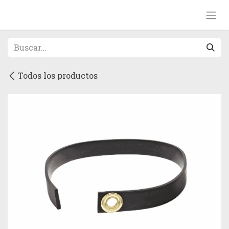
Ir al contenido
Todos los productos