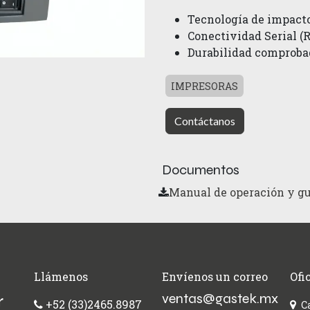
Tecnología de impacto
Conectividad Serial (
Durabilidad comproba
IMPRESORAS
Contáctanos
Documentos
Manual de operación y gu
Llámenos
Envíenos un correo
Ofi
ventas@gastek.mx
r
+52 (33)2465.8987
C