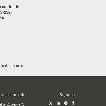
 confiable
RS-232)
da
ía de usuario
cinas centrales
Síganos
alle Rotonda 7,