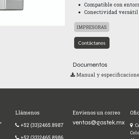
Compatible con entorn
Conectividad versátil
IMPRESORAS
Contáctanos
Documentos
Manual y especificacione
Llámenos
Envíenos un correo
Ofi
ventas@gastek.mx
r
+52 (33)2465.8987
C
Colo
+52 (33)2465.8986