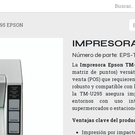
95 EPSON
IMPRESORA
Número de parte:
EPS-
La
Impresora Epson TM
matriz de puntos) versát
venta (POS) que requiere
robusto y compatible con 
la TM-U295 asegura imp
entornos con uso inte
supermercados o estacione
Ventajas clave del produ
Impresión por impacto