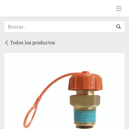
Ir al contenido
Todos los productos