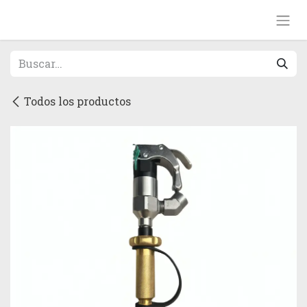
Ir al contenido
Todos los productos