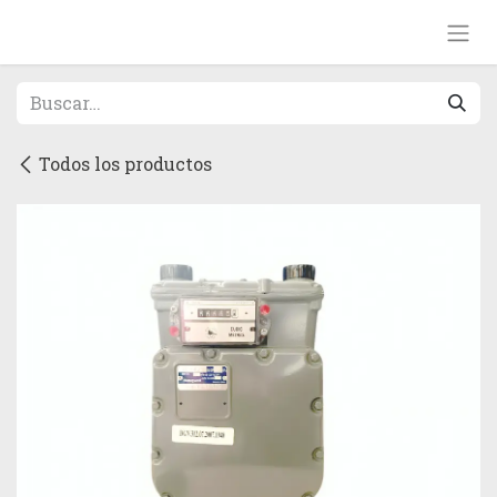
Ir al contenido
Todos los productos