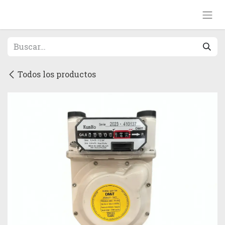
Ir al contenido
Todos los productos