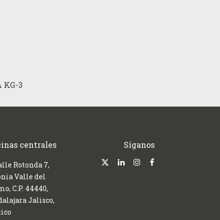
 KG-3
cinas centrales
Síganos
alle Rotonda 7,
nia Valle del
o, C.P. 44440,
alajara Jalisco,
ico