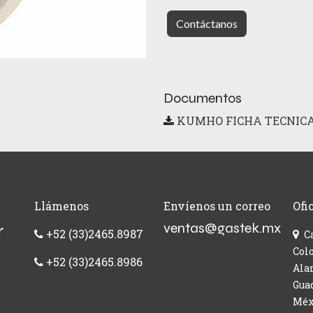
Contáctanos
Documentos
KUMHO FICHA TECNICA
Llámenos
Envíenos un correo
Ofi
ventas@gastek.mx
r
+52 (33)2465.8987
C
Colo
+52 (33)2465.8986
Alam
Guad
Méx