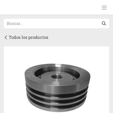
Ir al contenido
Todos los productos