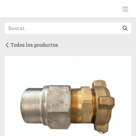
Ir al contenido
Todos los productos