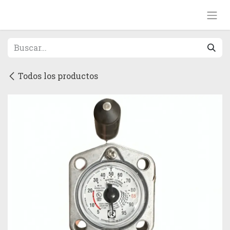
Ir al contenido
Todos los productos