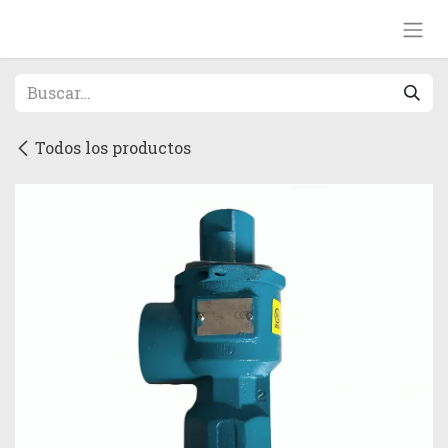
Ir al contenido
Todos los productos