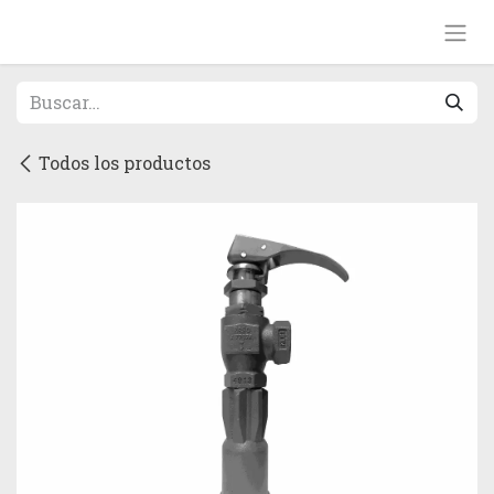
Ir al contenido
Todos los productos