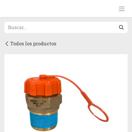
Ir al contenido
Todos los productos